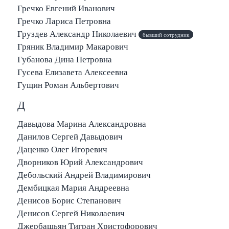
Гречко Евгений Иванович
Гречко Лариса Петровна
Груздев Александр Николаевич
бывший сотрудник
Гряник Владимир Макарович
Губанова Дина Петровна
Гусева Елизавета Алексеевна
Гущин Роман Альбертович
Д
Давыдова Марина Александровна
Данилов Сергей Давыдович
Даценко Олег Игоревич
Дворников Юрий Александрович
Дебольский Андрей Владимирович
Дембицкая Мария Андреевна
Денисов Борис Степанович
Денисов Сергей Николаевич
Джербашьян Тигран Христофорович