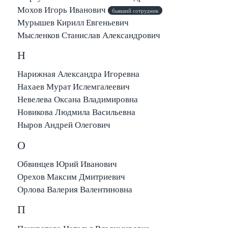
Мохов Игорь Иванович
бывший сотрудник
Мурышев Кирилл Евгеньевич
Мысленков Станислав Александрович
Н
Нарижная Александра Игоревна
Нахаев Мурат Ислемгалеевич
Невелева Оксана Владимировна
Новикова Людмила Васильевна
Ныров Андрей Олегович
О
Обвинцев Юрий Иванович
Орехов Максим Дмитриевич
Орлова Валерия Валентиновна
П