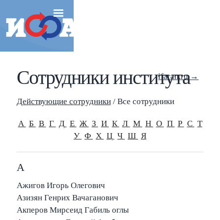
Сотрудники института
ifaran.ru →
Действующие сотрудники
/ Все сотрудники
А
Б
В
Г
Д
Е
Ж
З
И
К
Л
М
Н
О
П
Р
С
Т
У
Ф
Х
Ц
Ч
Ш
Я
А
Ажигов Игорь Олегович
Азизян Генрих Вачаганович
Акперов Мирсеид Габиль оглы