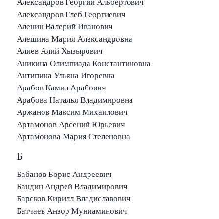
Александров Георгий Альбертович
Александров Глеб Георгиевич
Аленин Валерий Иванович
Алешина Мария Александровна
Алиев Алий Хызырович
Аникина Олимпиада Константиновна
Антипина Ульяна Игоревна
Арабов Камил Арабович
Арабова Наталья Владимировна
Аржанов Максим Михайлович
Артамонов Арсений Юрьевич
Артамонова Мария Стеленовна
Б
Бабанов Борис Андреевич
Бандин Андрей Владимирович
Барсков Кирилл Владиславович
Батчаев Анзор Муниаминович