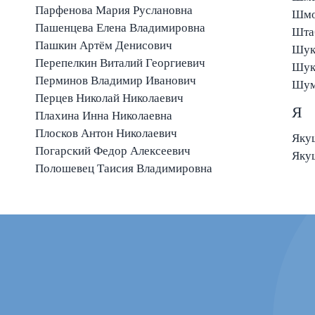
Парфенова Мария Руслановна
Шмо
Пашенцева Елена Владимировна
Шта
Пашкин Артём Денисович
Шук
Перепелкин Виталий Георгиевич
Шук
Перминов Владимир Иванович
Шум
Перцев Николай Николаевич
Я
Плахина Инна Николаевна
Плосков Антон Николаевич
Яку
Погарский Федор Алексеевич
Яку
Полошевец Таисия Владимировна