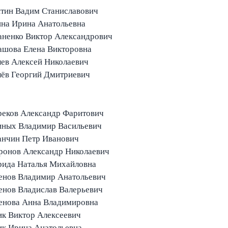
итин Вадим Станиславович
ина Ирина Анатольевна
аненко Виктор Александрович
ашова Елена Викторовна
ев Алексей Николаевич
лёв Георгий Дмитриевич
реков Александр Фаритович
иных Владимир Васильевич
анчин Петр Иванович
ронов Александр Николаевич
рида Наталья Михайловна
енов Владимир Анатольевич
енов Владислав Валерьевич
енова Анна Владимировна
к Виктор Алексеевич
ик Ирина Анатольевна