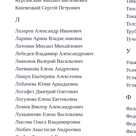
Курганский Михаил Васильевич
Тим
Кшевецкий Сергей Петрович
Тихо
Тока
Л
Толс
Лазарев Александр Иванович
Тру
Ларина Арина Владиславовна
Тучи
Латонин Михаил Михайлович
У
Лебедев Владимир Александрович
Лимонов Валерий Васильевич
Литвинова Елена Андреевна
Усач
Лищук Екатерина Алексеевна
Лобачева Юлия Аркадьевна
Уст
Логофет Дмитрий Олегович
Ф
Логунова Елена Евгеньевна
Ломов Виктор Александрович
Фал
Лукьяненко Елена Васильевна
Фед
Лысова Ольга Владимировна
Фед
Любич Анастасия Андреевна
Фил