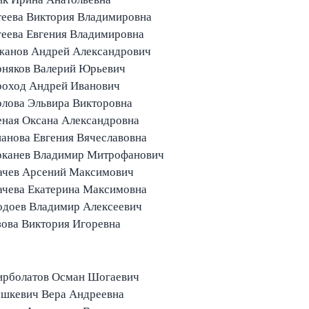
геева Виктория Владимировна
еева Евгения Владимировна
жанов Андрей Александрович
рняков Валерий Юрьевич
роход Андрей Иванович
лова Эльвира Викторовна
еная Оксана Александровна
анова Евгения Вячеславовна
оканев Владимир Митрофанович
Сухачев Арсений Максимович
Сухачева Екатерина Максимовна
одоев Владимир Алексеевич
ова Виктория Игоревна
ирболатов Осман Шогаевич
ашкевич Вера Андреевна