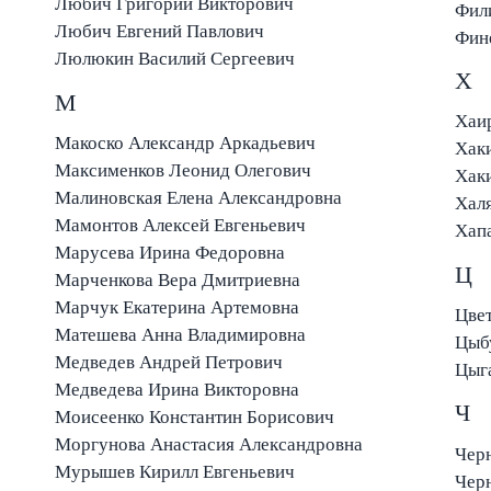
Любич Григорий Викторович
Фил
Любич Евгений Павлович
Фин
Люлюкин Василий Сергеевич
Х
М
Хаи
Макоско Александр Аркадьевич
Хак
Максименков Леонид Олегович
Хак
Малиновская Елена Александровна
Халя
Мамонтов Алексей Евгеньевич
Хап
Марусева Ирина Федоровна
Ц
Марченкова Вера Дмитриевна
Марчук Екатерина Артемовна
Цвет
Матешева Анна Владимировна
Цыб
Медведев Андрей Петрович
Цыг
Медведева Ирина Викторовна
Ч
Моисеенко Константин Борисович
Моргунова Анастасия Александровна
Чер
Мурышев Кирилл Евгеньевич
Черн