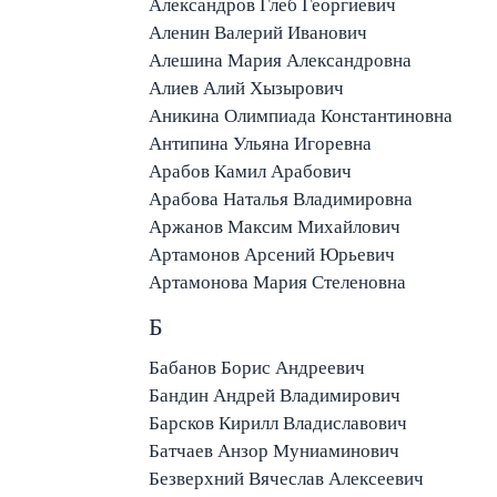
Александров Глеб Георгиевич
Аленин Валерий Иванович
Алешина Мария Александровна
Алиев Алий Хызырович
Аникина Олимпиада Константиновна
Антипина Ульяна Игоревна
Арабов Камил Арабович
Арабова Наталья Владимировна
Аржанов Максим Михайлович
Артамонов Арсений Юрьевич
Артамонова Мария Стеленовна
Б
Бабанов Борис Андреевич
Бандин Андрей Владимирович
Барсков Кирилл Владиславович
Батчаев Анзор Муниаминович
Безверхний Вячеслав Алексеевич