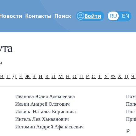
Новости
Контакты
Поиск
Войти
RU
RU
EN
ута
феры
и
В
Г
Д
Е
Ж
З
И
К
Л
М
Н
О
П
Р
С
Т
У
Ф
Х
Ц
Ч
Иванова Юлия Алексеевна
Пом
Ильин Андрей Олегович
Попо
Ильина Наталья Борисовна
Пос
Ингель Лев Ханаанович
При
Истомин Андрей Афанасьевич
Р