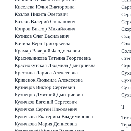
Киселева Юлия Викторовна
Сер
Козлов Никита Олегович
Серг
Козлов Валерий Степанович
Сер
Копров Виктор Михайлович
Ско
Котиков Олег Васильевич
Ско
Кочина Вера Григорьевна
Соко
Крамар Валерий Феодосьевич
Сол
Красильникова Татьяна Георгиевна
Степ
Краснокутская Людмила Дмитриевна
Стр
Крестина Лариса Алексеевна
Кривенок Людмила Алексеевна
Кузнецов Виктор Сергеевич
Сух
Кузнецов Дмитрий Дмитриевич
Суяз
Куличков Евгений Сергеевич
Т
Куличков Сергей Николаевич
Куличкова Екатерина Владимировна
Тем
Куличкова Мария Денисовна
Тер