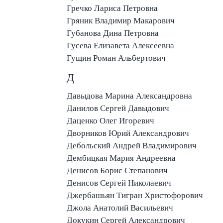
Гречко Лариса Петровна
Гряник Владимир Макарович
Губанова Дина Петровна
Гусева Елизавета Алексеевна
Гущин Роман Альбертович
Д
Давыдова Марина Александровна
Данилов Сергей Давыдович
Даценко Олег Игоревич
Дворников Юрий Александрович
Дебольский Андрей Владимирович
Дембицкая Мария Андреевна
Денисов Борис Степанович
Денисов Сергей Николаевич
Джербашьян Тигран Христофорович
Джола Анатолий Васильевич
Докукин Сергей Александрович