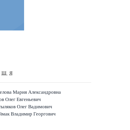
Ш
Я
елова Мария Александровна
в Олег Евгеньевич
тыляков Олег Вадимович
ймак Владимир Георгович