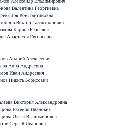
ажев Александр Владимирович
нова Валентина Георгиевна
рева Зоя Константиновна
тобров Виктор Галактионович
бакова Каринэ Юрьевна
на Анастасия Евгеньевна
Ульянов Андрей Алексеевич
ёва Анна Андреевна
Устимов Иван Андреевич
инов Никита Борисович
алеева Виктория Александровна
орова Евгения Ивановна
орова Ольга Владимировна
атов Сергей Иванович