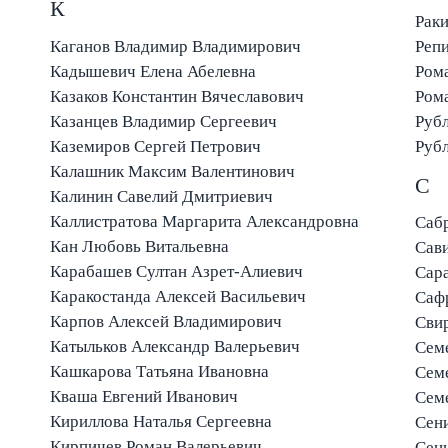
К
Рак
Каганов Владимир Владимирович
Реп
Кадышевич Елена Абелевна
Ром
Казаков Константин Вячеславович
Ром
Казанцев Владимир Сергеевич
Рубл
Каземиров Сергей Петрович
Руб
Калашник Максим Валентинович
С
Калинин Савелий Дмитриевич
Каллистратова Маргарита Александровна
Саб
Кан Любовь Витальевна
Сав
Карабашев Султан Азрет-Алиевич
Сар
Каракостанда Алексей Васильевич
Саф
Карпов Алексей Владимирович
Сви
Катыльков Александр Валерьевич
Сем
Кашкарова Татьяна Ивановна
Сем
Кваша Евгений Иванович
Сем
Кириллова Наталья Сергеевна
Сени
Кирпичев Роман Валерьевич
Сен