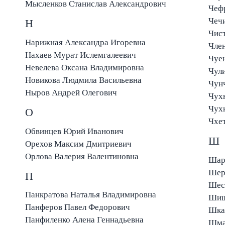
Мысленков Станислав Александрович
Чеф
Чеч
Н
Чис
Нарижная Александра Игоревна
Член
Нахаев Мурат Ислемгалеевич
Чуен
Невелева Оксана Владимировна
Чул
Новикова Людмила Васильевна
Чун
Ныров Андрей Олегович
Чух
О
Чхе
Обвинцев Юрий Иванович
Ш
Орехов Максим Дмитриевич
Орлова Валерия Валентиновна
Шар
Шер
П
Шес
Панкратова Наталья Владимировна
Шиш
Панферов Павел Федорович
Шка
Панфиленко Алена Геннадьевна
Шма