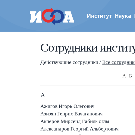
Институт
Наука
Сотрудники инстит
Институт физики атмос
им. А.М. Обухова РАН
Действующие сотрудники /
Все сотрудник
А
Б
А
Ажигов Игорь Олегович
Азизян Генрих Вачаганович
Акперов Мирсеид Габиль оглы
Александров Георгий Альбертович