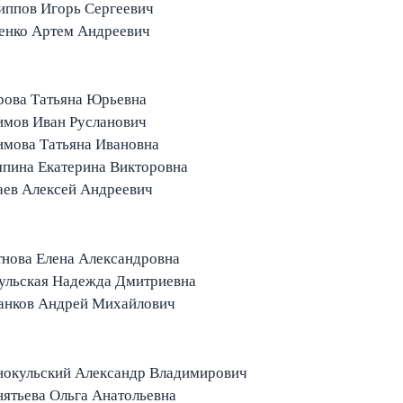
иппов Игорь Сергеевич
енко Артем Андреевич
рова Татьяна Юрьевна
имов Иван Русланович
имова Татьяна Ивановна
пина Екатерина Викторовна
аев Алексей Андреевич
нова Елена Александровна
ульская Надежда Дмитриевна
анков Андрей Михайлович
нокульский Александр Владимирович
ятьева Ольга Анатольевна