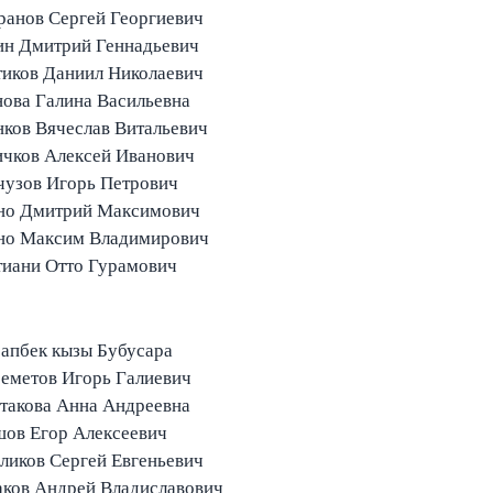
ранов Сергей Георгиевич
ин Дмитрий Геннадьевич
тиков Даниил Николаевич
ова Галина Васильевна
ков Вячеслав Витальевич
ичков Алексей Иванович
чузов Игорь Петрович
Чухно Дмитрий Максимович
но Максим Владимирович
тиани Отто Гурамович
апбек кызы Бубусара
еметов Игорь Галиевич
такова Анна Андреевна
ов Егор Алексеевич
ликов Сергей Евгеньевич
ков Андрей Владиславович