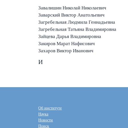
Завалишин Николай Николаевич
Заварский Виктор Анатольевич
Загребельная Людмила Геннадьевна
Загребельная Татьяна Владимировна
Зайцева Дарья Владимировна
Закиров Марат Нафисович
Захаров Виктор Иванович
И
Об институте
Наука
Новости
Поиск