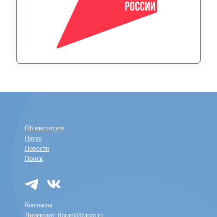
Об институте
Наука
Новости
Поиск
Контакты:
Дирекция:
ifaran@ifaran.ru