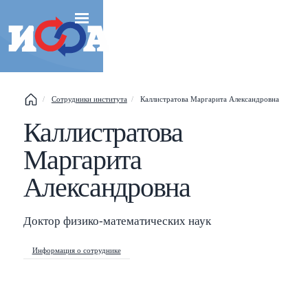
Сотрудники института
Каллистратова Маргарита Александровна
Каллистратова
Esc
Маргарита
Shift
?
+
This help popup
Александровна
/
Search popup
Доктор физико-математических наук
←
→
Navigate posts
Информация о сотруднике