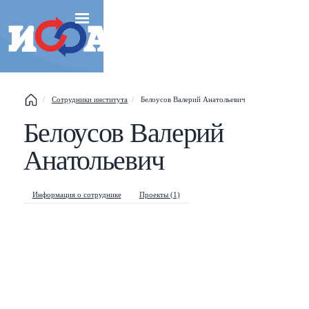
Сотрудники института
Белоусов Валерий Анатольевич
Белоусов Валерий
Esc
Анатольевич
Shift
?
+
This help popup
/
Search popup
Информация о сотруднике
Проекты (1)
←
→
Navigate posts