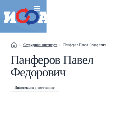
Сотрудники института
Панферов Павел Федорович
Панферов Павел
Esc
Федорович
Shift
?
+
This help popup
/
Search popup
Информация о сотруднике
←
→
Navigate posts