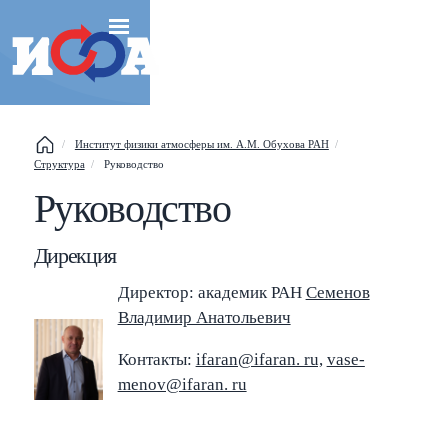
Институт физики атмосферы им. А.М. Обухова РАН
Структура
Руководство
Esc
Руководство
Shift
?
+
This help popup
Дирекция
/
Search popup
Директор: академик РАН
Семенов
Владимир Анатольевич
←
→
Navigate posts
Контакты:
ifaran@ifaran. ru,
vase­
menov@ifaran. ru