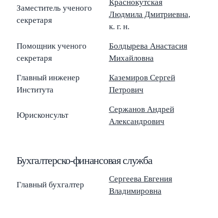
Краснокутская
Заместитель ученого
Людмила Дмитриевна
,
секретаря
к. г. н.
Помощник ученого
Болдырева Анастасия
секретаря
Михайловна
Главный инженер
Каземиров Сергей
Института
Петрович
Сержанов Андрей
Юрисконсульт
Александрович
Бухгалтерско-финансовая служба
Сергеева Евгения
Главный бухгалтер
Владимировна