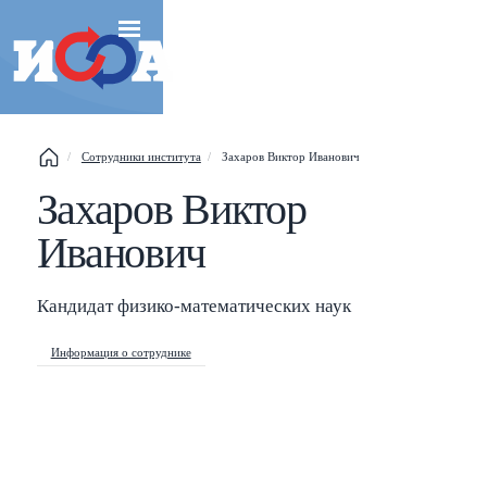
Сотрудники института
Захаров Виктор Иванович
Захаров Виктор
Esc
Иванович
Shift
?
+
This help popup
/
Search popup
Кандидат физико-математических наук
←
→
Navigate posts
Информация о сотруднике