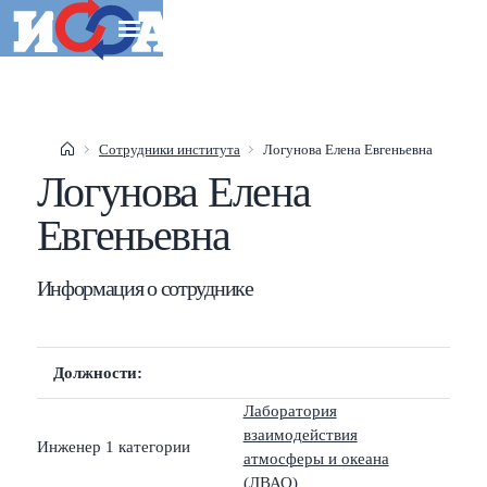
Esc
Сотрудники института
Логунова Елена Евгеньевна
Логунова Елена
Shift
?
+
This help popup
Евгеньевна
/
Search popup
←
→
Navigate posts
Информация о сотруднике
Должности:
Лаборатория
взаимодействия
Инженер 1 категории
атмосферы и океана
(ЛВАО)