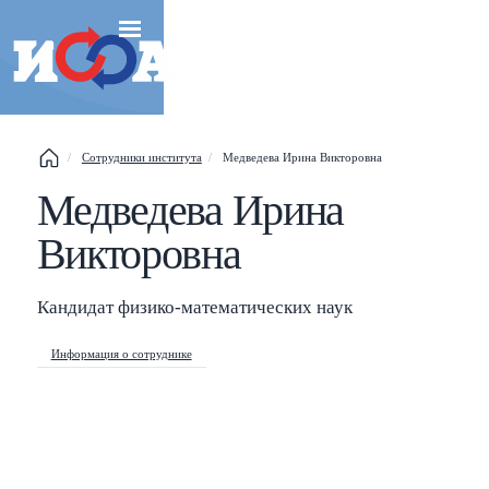
Сотрудники института
Медведева Ирина Викторовна
Медведева Ирина
Esc
Викторовна
Shift
?
+
This help popup
/
Search popup
Кандидат физико-математических наук
←
→
Navigate posts
Информация о сотруднике