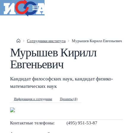
Esc
Сотрудники института
Мурышев Кирилл Евгеньевич
Мурышев Кирилл
Shift
?
+
This help popup
Евгеньевич
/
Search popup
←
→
Navigate posts
Кандидат философских наук, кандидат физико-
математических наук
Информация о сотруднике
Проекты (4)
Контактные телефоны:
(495) 951-53-87