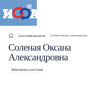
Сотрудники института
Соленая Оксана Александровна
Esc
Соленая Оксана
Александровна
Shift
?
+
This help popup
Информация о сотруднике
/
Search popup
←
→
Navigate posts