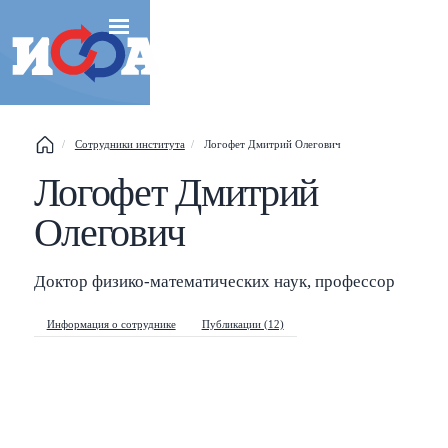
Сотрудники института
Логофет Дмитрий Олегович
Логофет Дмитрий
Esc
Олегович
Shift
?
+
This help popup
/
Search popup
Доктор физико-математических наук, профессор
←
→
Navigate posts
Информация о сотруднике
Публикации (12)