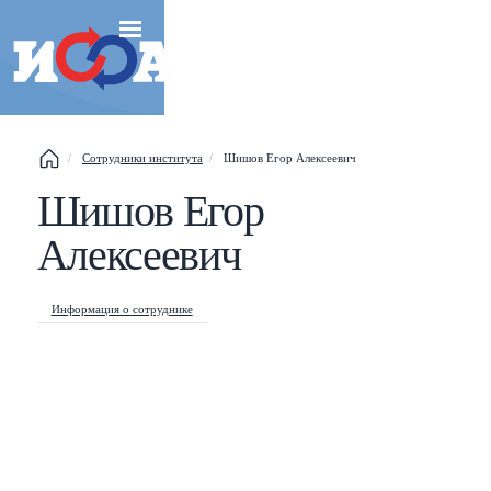
Сотрудники института
Шишов Егор Алексеевич
Esc
Шишов Егор
Алексеевич
Shift
?
+
This help popup
Информация о сотруднике
/
Search popup
←
→
Navigate posts