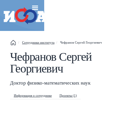
Сотрудники института
Чефранов Сергей Георгиевич
Чефранов Сергей
Esc
Георгиевич
Shift
?
+
This help popup
/
Search popup
Доктор физико-математических наук
←
→
Navigate posts
Информация о сотруднике
Проекты (1)