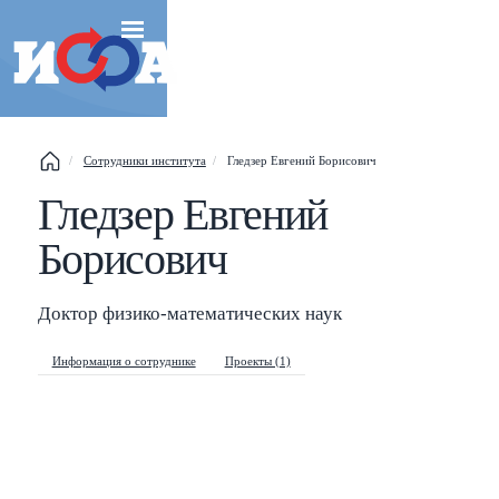
Сотрудники института
Гледзер Евгений Борисович
Гледзер Евгений
Esc
Борисович
Shift
?
+
This help popup
/
Search popup
Доктор физико-математических наук
←
→
Navigate posts
Информация о сотруднике
Проекты (1)