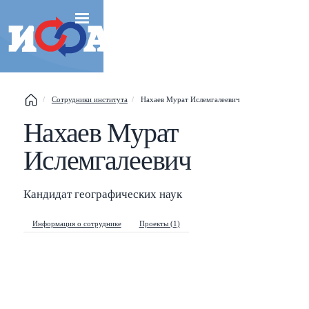
Сотрудники института
Нахаев Мурат Ислемгалеевич
Нахаев Мурат
Esc
Ислемгалеевич
Shift
?
+
This help popup
/
Search popup
Кандидат географических наук
←
→
Navigate posts
Информация о сотруднике
Проекты (1)