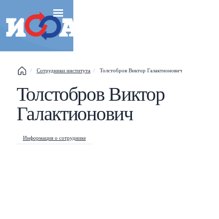
Сотрудники института
Толстобров Виктор Галактионович
Толстобров Виктор
Esc
Галактионович
Shift
?
+
This help popup
Информация о сотруднике
/
Search popup
←
→
Navigate posts