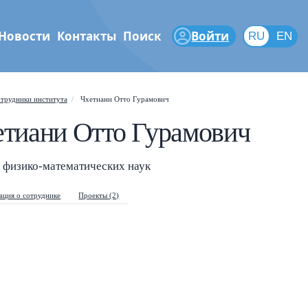
Новости
Контакты
Поиск
Войти
RU
RU
EN
феры
трудники института
Чхетиани Отто Гурамович
етиани Отто Гурамович
Shift
?
+
is help popup
/
arch popup
 физико-математических наук
ция о сотруднике
Проекты (2)
←
→
vigate posts