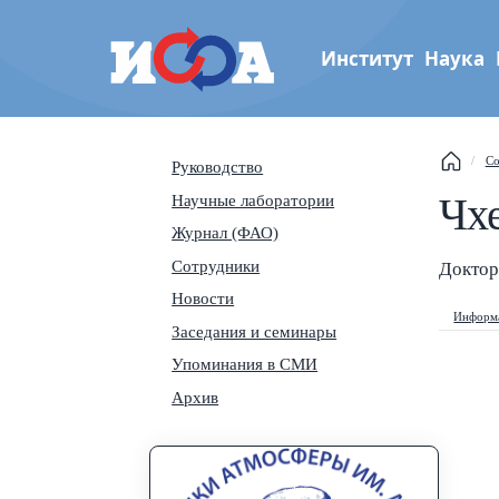
Институт
Наука
Институт физики атмос
Со
Руководство
им. А.М. Обухова РАН
Чх
Научные лаборатории
Th
Журнал (ФАО)
Сотрудники
Se
Доктор
Новости
Информа
Na
Заседания и семинары
Упоминания в СМИ
Архив