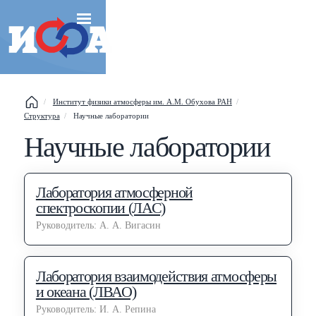
Институт физики атмосферы им. А.М. Обухова РАН
Структура
Научные лаборатории
Esc
Научные лаборатории
Shift
?
+
This help popup
Лаборатория атмосферной
спектроскопии (ЛАС)
/
Search popup
Руководитель: А. А. Вигасин
←
→
Navigate posts
Лаборатория взаимодействия атмосферы
и океана (ЛВАО)
Руководитель: И. А. Репина