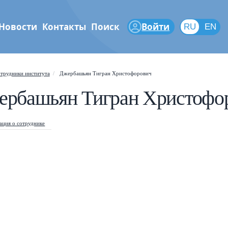
Новости
Контакты
Поиск
Войти
RU
RU
EN
феры
трудники института
Джербашьян Тигран Христофорович
ербашьян Тигран Христофо
Shift
?
+
is help popup
/
arch popup
ция о сотруднике
←
→
vigate posts