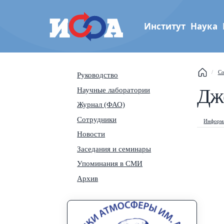
Институт
Наука
Институт физики атмос
Со
Руководство
им. А.М. Обухова РАН
Дж
Научные лаборатории
Th
Журнал (ФАО)
Se
Сотрудники
Информа
Новости
Na
Заседания и семинары
Упоминания в СМИ
Архив