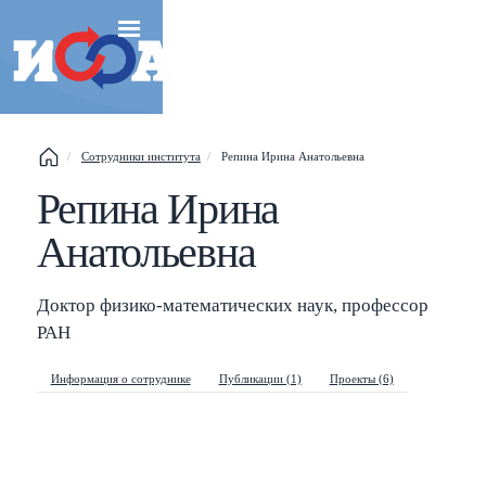
Сотрудники института
Репина Ирина Анатольевна
Репина Ирина
Esc
Анатольевна
Shift
?
+
This help popup
/
Search popup
Доктор физико-математических наук, профессор
РАН
←
→
Navigate posts
Информация о сотруднике
Публикации (1)
Проекты (6)