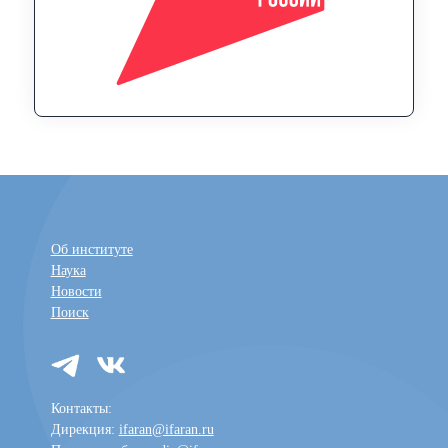
Об институте
Наука
Новости
Поиск
Контакты:
Дирекция:
ifaran@ifaran.ru