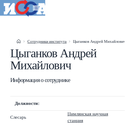
Esc
Сотрудники института
Цыганков Андрей Михайлович
Shift
?
+
This help popup
Цыганков Андрей
Михайлович
/
Search popup
←
→
Navigate posts
Информация о сотруднике
Должности:
Цимлянская научная
Слесарь
станция