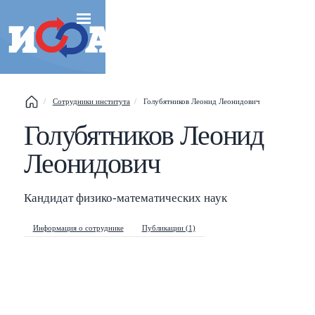
Сотрудники института
Голубятников Леонид Леонидович
Esc
Голубятников Леонид
Леонидович
Shift
?
+
This help popup
Кандидат физико-математических наук
/
Search popup
Информация о сотруднике
Публикации (1)
←
→
Navigate posts