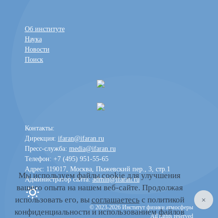
Об институте
Наука
Новости
Поиск
Контакты:
Дирекция:
ifaran@ifaran.ru
Пресс-служба:
media@ifaran.ru
Телефон: +7 (495) 951-55-65
Адрес: 119017, Москва, Пыжевский пер., 3, стр.1
Мы используем файлы cookie для улучшения
Администратор сайта:
admin@ifaran.ru
вашего опыта на нашем веб-сайте. Продолжая
Toggle dark mode
использовать его, вы
соглашаетесь
с политикой
© 2023-2026 Институт физики атмосферы
конфиденциальности и использованием файлов
All rights reserved