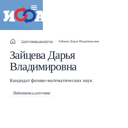
Сотрудники института
Зайцева Дарья Владимировна
Esc
Зайцева Дарья
Владимировна
Shift
?
+
This help popup
Кандидат физико-математических наук
/
Search popup
Информация о сотруднике
←
→
Navigate posts