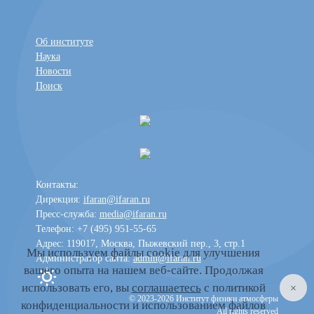
Об институте
Наука
Новости
Поиск
Контакты:
Дирекция:
ifaran@ifaran.ru
Пресс-служба:
media@ifaran.ru
Телефон: +7 (495) 951-55-65
Адрес: 119017, Москва, Пыжевский пер., 3, стр.1
Мы используем файлы cookie для улучшения
Администратор сайта:
admin@ifaran.ru
вашего опыта на нашем веб-сайте. Продолжая
Toggle dark mode
использовать его, вы
соглашаетесь
с политикой
© 2023-2026 Институт физики атмосферы
конфиденциальности и использованием файлов
All rights reserved