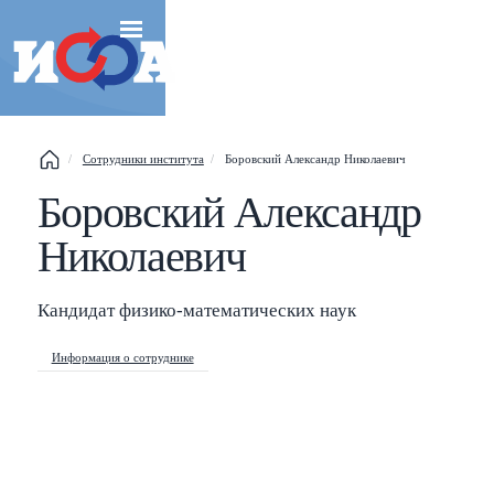
Сотрудники института
Боровский Александр Николаевич
Боровский Александр
Esc
Николаевич
Shift
?
+
This help popup
/
Search popup
Кандидат физико-математических наук
←
→
Navigate posts
Информация о сотруднике