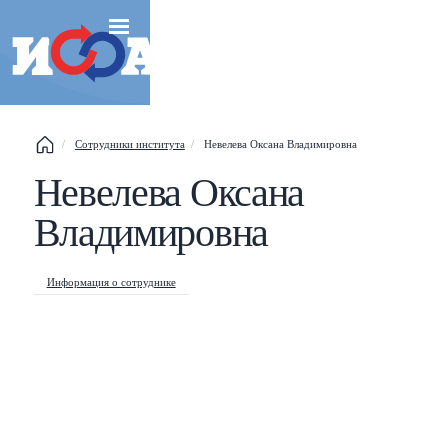
Сотрудники института
Невелева Оксана Владимировна
Невелева Оксана
Esc
Владимировна
Shift
?
+
This help popup
Информация о сотруднике
/
Search popup
←
→
Navigate posts