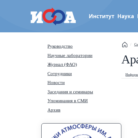
Институт
Наука
Институт физики атмос
Со
Руководство
им. А.М. Обухова РАН
Ар
Научные лаборатории
Th
Журнал (ФАО)
Se
Сотрудники
Информа
Новости
Na
Заседания и семинары
Упоминания в СМИ
Архив