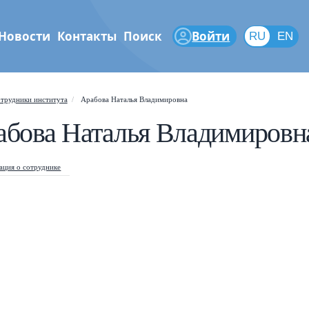
Новости
Контакты
Поиск
Войти
RU
RU
EN
феры
трудники института
Арабова Наталья Владимировна
абова Наталья Владимировн
Shift
?
+
is help popup
/
arch popup
ция о сотруднике
←
→
vigate posts