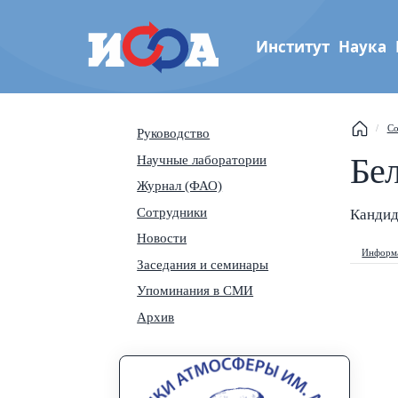
Институт
Наука
Институт физики атмос
Со
Руководство
им. А.М. Обухова РАН
This
Бе
Научные лаборатории
Журнал (ФАО)
Sear
Сотрудники
Кандид
Navi
Новости
Информа
Заседания и семинары
Упоминания в СМИ
Архив