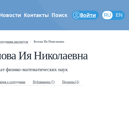
Новости
Контакты
Поиск
Войти
RU
RU
EN
феры
трудники института
Белова Ия Николаевна
Shift
?
+
 help popup
лова Ия Николаевна
/
ch popup
ат физико-математических наук
←
→
gate posts
ция о сотруднике
Публикации (7)
Проекты (2)