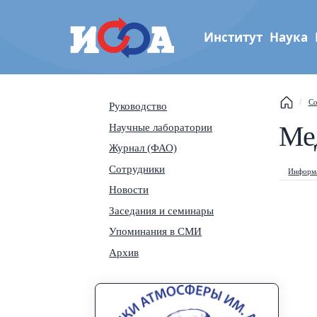
Институт
Наука
Институт физики атмос
Со
Руководство
им. А.М. Обухова РАН
This
Ме
Научные лаборатории
Журнал (ФАО)
Sear
Сотрудники
Информа
Navi
Новости
Заседания и семинары
Упоминания в СМИ
Архив