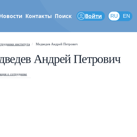
Новости
Контакты
Поиск
Войти
RU
RU
EN
феры
трудники института
Медведев Андрей Петрович
Shift
?
+
 help popup
дведев Андрей Петрович
/
ch popup
ция о сотруднике
←
→
gate posts