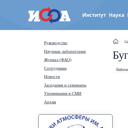
Институт
Наука
Институт физики атмос
Со
Руководство
им. А.М. Обухова РАН
Бу
Научные лаборатории
Th
Журнал (ФАО)
Se
Сотрудники
Информа
Новости
Na
Заседания и семинары
Упоминания в СМИ
Архив