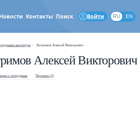
Новости
Контакты
Поиск
Войти
RU
RU
EN
феры
трудники института
Бугримов Алексей Викторович
гримов Алексей Викторович
Shift
?
+
is help popup
/
arch popup
ция о сотруднике
Проекты (2)
←
→
vigate posts