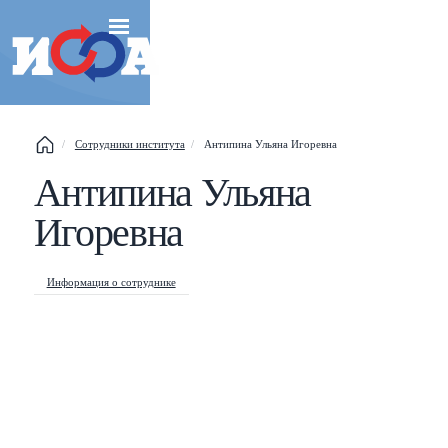
Сотрудники института
Антипина Ульяна Игоревна
Антипина Ульяна
Esc
Игоревна
Shift
?
+
This help popup
Информация о сотруднике
/
Search popup
←
→
Navigate posts