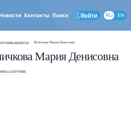
Новости
Контакты
Поиск
Войти
RU
RU
EN
феры
трудники института
Куличкова Мария Денисовна
Shift
?
+
 help popup
личкова Мария Денисовна
/
ch popup
ция о сотруднике
←
→
gate posts