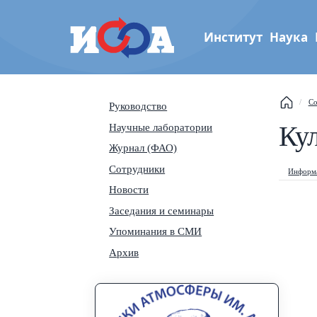
Институт
Наука
Институт физики атмос
Со
Руководство
им. А.М. Обухова РАН
This
Ку
Научные лаборатории
Журнал (ФАО)
Sear
Сотрудники
Информа
Navi
Новости
Заседания и семинары
Упоминания в СМИ
Архив