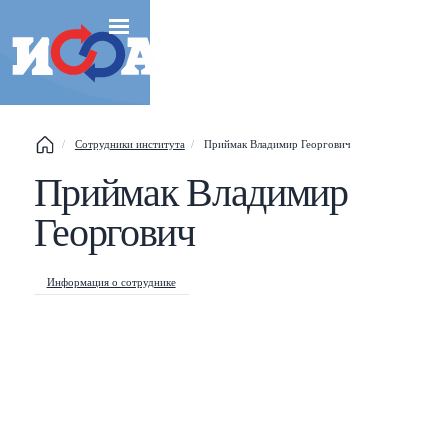
Сотрудники института
Приймак Владимир Георгович
Приймак Владимир
Esc
Георгович
Shift
?
+
This help popup
Информация о сотруднике
/
Search popup
←
→
Navigate posts