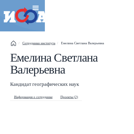
Сотрудники института
Емелина Светлана Валерьевна
Емелина Светлана
Esc
Валерьевна
Shift
?
+
This help popup
Кандидат географических наук
/
Search popup
Информация о сотруднике
Проекты (2)
←
→
Navigate posts