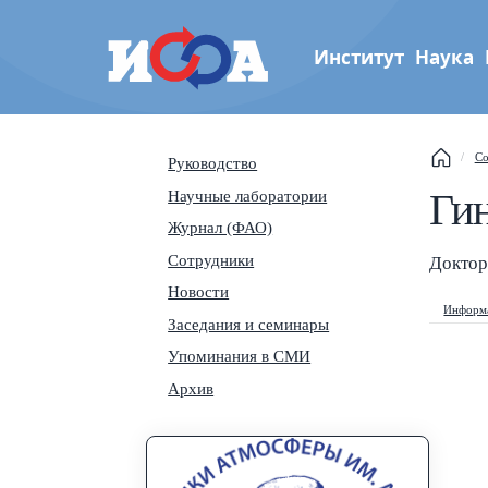
Институт
Наука
Институт физики атмос
Со
Руководство
им. А.М. Обухова РАН
Ги
Научные лаборатории
Th
Журнал (ФАО)
Сотрудники
Se
Доктор
Новости
Информа
Na
Заседания и семинары
Упоминания в СМИ
Архив