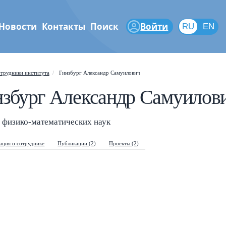
Новости
Контакты
Поиск
Войти
RU
RU
EN
феры
трудники института
Гинзбург Александр Самуилович
нзбург Александр Самуилов
Shift
?
+
is help popup
/
arch popup
 физико-математических наук
ция о сотруднике
Публикации (2)
Проекты (2)
←
→
vigate posts