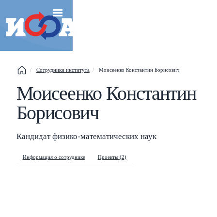
Сотрудники института
Моисеенко Константин Борисович
Моисеенко Константин
Esc
Борисович
Shift
?
+
This help popup
/
Search popup
Кандидат физико-математических наук
←
→
Navigate posts
Информация о сотруднике
Проекты (2)