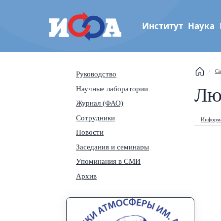
Институт
Наука
Институт физики атмос
Со
Руководство
им. А.М. Обухова РАН
This
Лю
Научные лаборатории
Журнал (ФАО)
Sear
Сотрудники
Информа
Navi
Новости
Заседания и семинары
Упоминания в СМИ
Архив