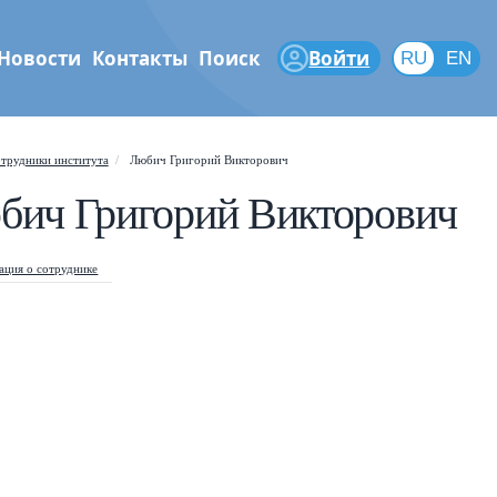
Новости
Контакты
Поиск
Войти
RU
RU
EN
феры
трудники института
Любич Григорий Викторович
Shift
?
+
 help popup
бич Григорий Викторович
/
ch popup
ция о сотруднике
←
→
gate posts