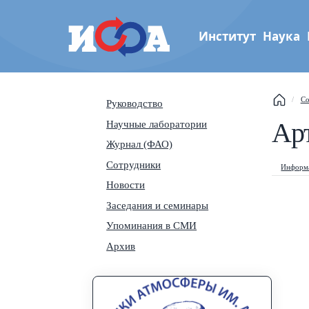
Институт
Наука
Институт физики атмос
Со
Руководство
им. А.М. Обухова РАН
This
Ар
Научные лаборатории
Журнал (ФАО)
Sear
Сотрудники
Информа
Navi
Новости
Заседания и семинары
Упоминания в СМИ
Архив