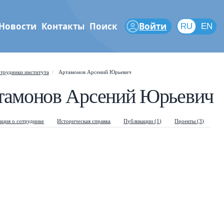
Новости
Контакты
Поиск
Войти
RU
RU
EN
феры
трудники института
Артамонов Арсений Юрьевич
Shift
?
+
 help popup
тамонов Арсений Юрьевич
/
ch popup
ция о сотруднике
Историческая справка
Публикации (1)
Проекты (3)
←
→
gate posts