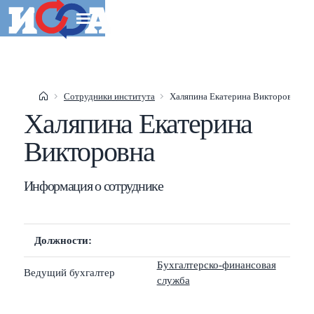
Esc
Сотрудники института
Халяпина Екатерина Викторовна
Shift
?
+
This help popup
Халяпина Екатерина
Викторовна
/
Search popup
←
→
Navigate posts
Информация о сотруднике
Должности:
Бухгалтерско-финансовая
Ведущий бухгалтер
служба