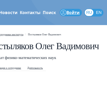
Новости
Контакты
Поиск
Войти
RU
RU
EN
феры
трудники института
Постыляков Олег Вадимович
стыляков Олег Вадимович
Shift
?
+
is help popup
/
ат физико-математических наук
arch popup
ция о сотруднике
Деятельность
←
→
vigate posts