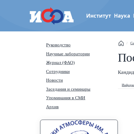
Институт
Наука
Институт физики атмос
Со
Руководство
им. А.М. Обухова РАН
По
Научные лаборатории
Th
Журнал (ФАО)
Сотрудники
Кандид
Se
Новости
Информа
Na
Заседания и семинары
Упоминания в СМИ
Архив