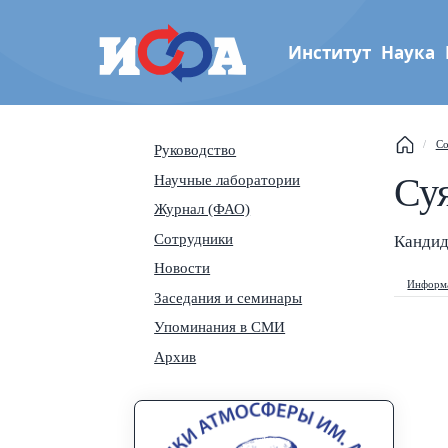
Институт
Наука
Институт физики атмос
Со
Руководство
им. А.М. Обухова РАН
This
Суя
Научные лаборатории
Журнал (ФАО)
Sear
Сотрудники
Кандид
Navi
Новости
Информа
Заседания и семинары
Упоминания в СМИ
Архив