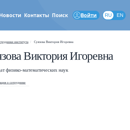
Новости
Контакты
Поиск
Войти
RU
RU
EN
феры
трудники института
Суязова Виктория Игоревна
Shift
?
+
 help popup
зова Виктория Игоревна
/
ch popup
ат физико-математических наук
←
→
gate posts
ция о сотруднике