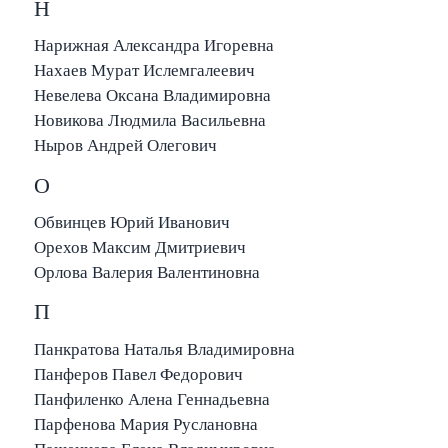
Н
Нарижная Александра Игоревна
Нахаев Мурат Ислемгалеевич
Невелева Оксана Владимировна
Новикова Людмила Васильевна
Ныров Андрей Олегович
О
Обвинцев Юрий Иванович
Орехов Максим Дмитриевич
Орлова Валерия Валентиновна
П
Панкратова Наталья Владимировна
Панферов Павел Федорович
Панфиленко Алена Геннадьевна
Парфенова Мария Руслановна