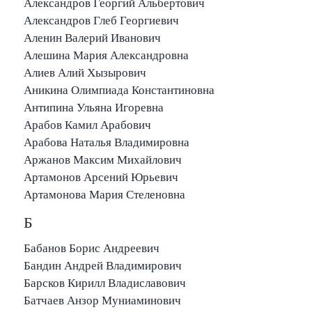
Александров Георгий Альбертович
Александров Глеб Георгиевич
Аленин Валерий Иванович
Алешина Мария Александровна
Алиев Алий Хызырович
Аникина Олимпиада Константиновна
Антипина Ульяна Игоревна
Арабов Камил Арабович
Арабова Наталья Владимировна
Аржанов Максим Михайлович
Артамонов Арсений Юрьевич
Артамонова Мария Стеленовна
Б
Бабанов Борис Андреевич
Бандин Андрей Владимирович
Барсков Кирилл Владиславович
Батчаев Анзор Муниаминович