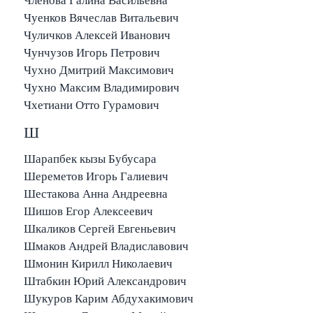
Членова Галина Васильевна
Чуенков Вячеслав Витальевич
Чуличков Алексей Иванович
Чунчузов Игорь Петрович
Чухно Дмитрий Максимович
Чухно Максим Владимирович
Чхетиани Отто Гурамович
Ш
Шарапбек кызы Бубусара
Шереметов Игорь Галиевич
Шестакова Анна Андреевна
Шишов Егор Алексеевич
Шкаликов Сергей Евгеньевич
Шмаков Андрей Владиславович
Шмонин Кирилл Николаевич
Штабкин Юрий Александрович
Шукуров Карим Абдухакимович