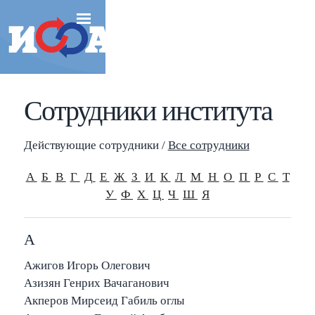
Сотрудники института
Действующие сотрудники /
Все сотрудники
А
Б
В
Г
Д
Е
Ж
З
И
К
Л
М
Н
О
П
Р
С
Т
У
Ф
Х
Ц
Ч
Ш
Я
А
Ажигов Игорь Олегович
Азизян Генрих Вачаганович
Акперов Мирсеид Габиль оглы