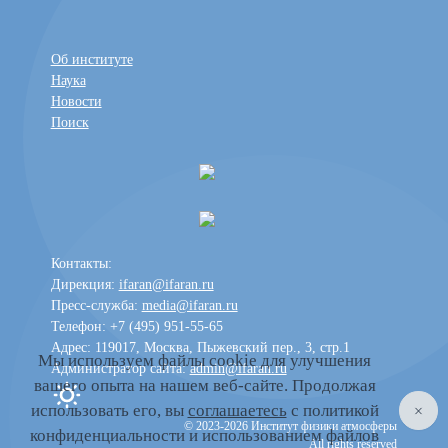
Об институте
Наука
Новости
Поиск
Контакты:
Дирекция:
ifaran@ifaran.ru
Пресс-служба:
media@ifaran.ru
Телефон: +7 (495) 951-55-65
Адрес: 119017, Москва, Пыжевский пер., 3, стр.1
Мы используем файлы cookie для улучшения
Администратор сайта:
admin@ifaran.ru
вашего опыта на нашем веб-сайте. Продолжая
Toggle dark mode
использовать его, вы
соглашаетесь
с политикой
© 2023-2026 Институт физики атмосферы
конфиденциальности и использованием файлов
All rights reserved