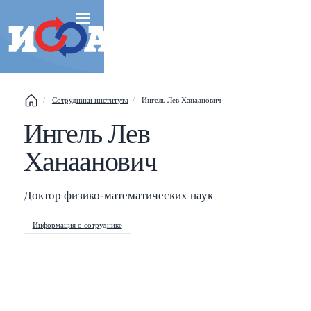
Сотрудники института
Ингель Лев Ханаанович
Esc
Ингель Лев
Ханаанович
Shift
?
+
This help popup
Доктор физико-математических наук
/
Search popup
Информация о сотруднике
←
→
Navigate posts