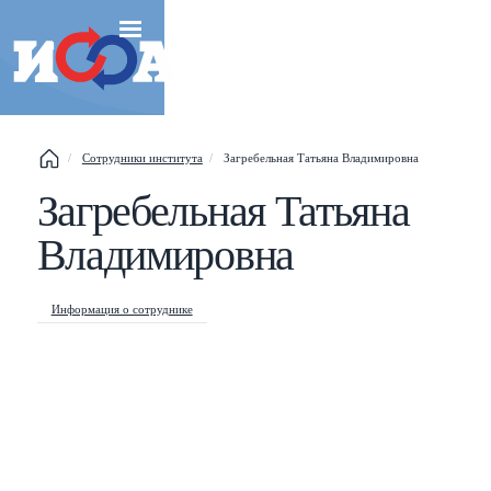
Сотрудники института
Загребельная Татьяна Владимировна
Загребельная Татьяна
Esc
Владимировна
Shift
?
+
This help popup
Информация о сотруднике
/
Search popup
←
→
Navigate posts