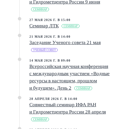
и Гидрометцентра России 9 июня
СЕМИНАР
27 МАЯ 2026 Г. В 15:00
Семинар ЛТК
СЕМИНАР
21 МАЯ 2026 Г. В 14:00
Заседание Ученого совета 21 мая
УЧЕНЫЙ СОВЕТ
14 МАЯ 2026 Г. В 09:00
Всероссийская научная конференция
E
с международным участием «Водные
ресурсы в настоящем, прошлом
Shift
?
+
This help popup
и будущем». День 2
СЕМИНАР
28 АПРЕЛЯ 2026 Г. В 14:00
/
Search popup
Совместный семинар ИФА РАН
и Гидрометцентра России 28 апреля
←
→
Navigate posts
СЕМИНАР