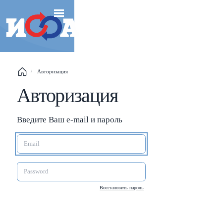
Esc
Авторизация
Shift
?
+
This help popup
Авторизация
/
Search popup
Введите Ваш e-mail и пароль
←
→
Navigate posts
Восстановить пароль