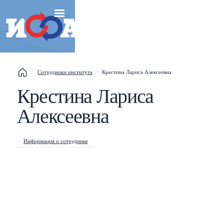
Сотрудники института
Крестина Лариса Алексеевна
Крестина Лариса
Esc
Алексеевна
Shift
?
+
This help popup
/
Search popup
Информация о сотруднике
←
→
Navigate posts