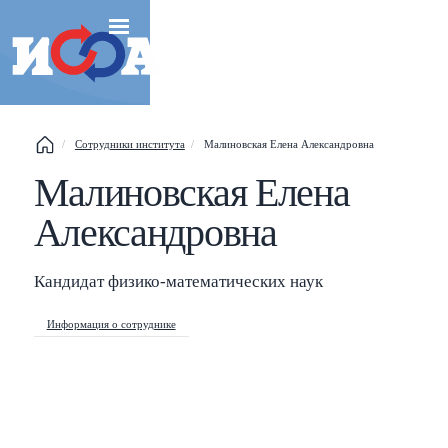
Сотрудники института
Малиновская Елена Александровна
Малиновская Елена
Esc
Александровна
Shift
?
+
This help popup
/
Search popup
Кандидат физико-математических наук
←
→
Navigate posts
Информация о сотруднике