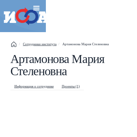
Сотрудники института
Артамонова Мария Стеленовна
Артамонова Мария
Esc
Стеленовна
Shift
?
+
This help popup
Информация о сотруднике
Проекты (1)
/
Search popup
←
→
Navigate posts