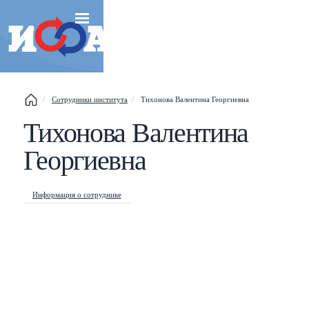
Сотрудники института
Тихонова Валентина Георгиевна
Тихонова Валентина
Esc
Георгиевна
Shift
?
+
This help popup
Информация о сотруднике
/
Search popup
←
→
Navigate posts